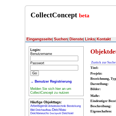
CollectConcept
beta
Eingangsseite
Suchen
Dienste
Links
Kontakt
|
|
|
|
Login:
Objektdet
Benutzername
Zurück zur Suche
Passwort
Titel:
Projekt:
Bezeichnung, Ty
→ Benutzer Registrierung
Darstellung:
Melden Sie sich hier an um
Bilder:
CollectConcept zu nutzen
Maße:
Eindeutiger Beze
Häufige Objekttags:
Arbeitsgerät
Beschreibung:
Arbeitstechnik
Bestickung
Deichbau
Bild
Deichaufbau
Eigenschaften:
Deichbewuchs
Deichsiel
Deichprofil