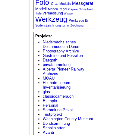
Foto
Messgerät
Gras
Medaille
Modell
Mähen
Pegel
Präparat
Schöpfwerk
Vermessung
Tide
Waage
Werkzeug
Werkzeug für
Soden
Zeichnung
techn. Zeichnung
Projekte:
Niedersächsisches
Deichmuseum Dorum
Photography Archive
Gesteine und Fossilien
Daegoth
privatsammlung
Alberta Pioneer Railway
Archives
MOAU
Heimatmuseum-
Inventarisierung
glas
classiccamera.ch
Ejemplo
Personal
Sammlung Privat
Testprojekt
Washington County Museum
Bondsammlung
Schallplatten
Avanti