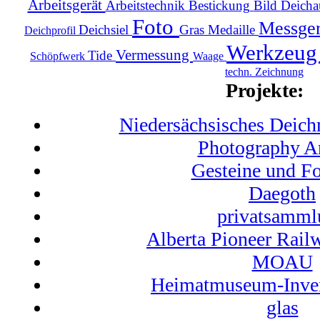
Arbeitsgerät
Arbeitstechnik
Bestickung
Bild
Deich
Foto
Messge
Deichsiel
Gras
Medaille
Deichprofil
Werkzeu
Vermessung
Tide
Schöpfwerk
Waage
techn. Zeichnung
Projekte:
Niedersächsisches Dei
Photography A
Gesteine und Fo
Daegoth
privatsamml
Alberta Pioneer Rail
MOAU
Heimatmuseum-Inven
glas