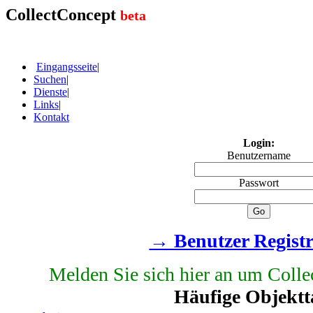
CollectConcept
beta
Eingangsseite
|
Suchen
|
Dienste
|
Links
|
Kontakt
Login:
Benutzername
Passwort
→ Benutzer Regist
Melden Sie sich hier an um Colle
Häufige Objektt