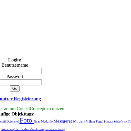
Login:
Benutzername
Passwort
utzer Registrierung
ier an um CollectConcept zu nutzen
ufige Objekttags:
Foto
Messgerät
Modell
Deichsiel
Gras
Medaille
Mähen
Pegel
T
profil
Präparat
Schöpfwerk
g
Werkzeug für Soden
Zeichnung
techn. Zeichnung