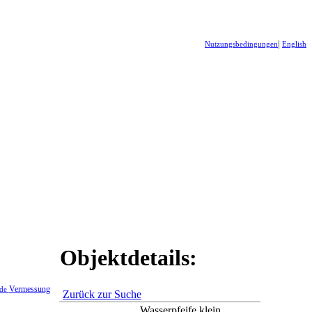
|
Nutzungsbedingungen
English
Objektdetails:
Vermessung
ide
Zurück zur Suche
Wasserpfeife klein