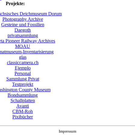
Projekte:
ächsisches Deichmuseum Dorum
Photography Archive
Gesteine und Fossilien
Daegoth
privatsammlung
rta Pioneer Railway Archives
MOAU
matmuseum-Inventarisierung
glas
classiccamera.ch
Ejemplo
Personal
Sammlung Privat
Testprojekt
shington County Museum
Bondsammlung
Schallplatten
Avanti
CBM-Roh
Pixibücher
Impressum