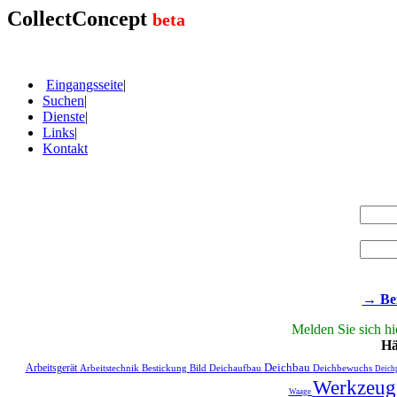
CollectConcept
beta
Eingangsseite
|
Suchen
|
Dienste
|
Links
|
Kontakt
→ Ben
Melden Sie sich h
Hä
Deichbau
Arbeitsgerät
Arbeitstechnik
Bestickung
Bild
Deichaufbau
Deichbewuchs
Deich
Werkzeu
Waage