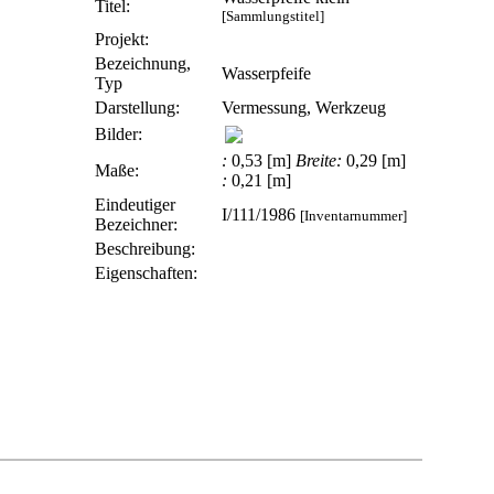
Titel:
[Sammlungstitel]
Projekt:
Bezeichnung,
Wasserpfeife
Typ
Darstellung:
Vermessung, Werkzeug
Bilder:
:
0,53 [m]
Breite:
0,29 [m]
Maße:
:
0,21 [m]
Eindeutiger
I/111/1986
[Inventarnummer]
Bezeichner:
Beschreibung:
Eigenschaften: