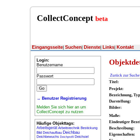
CollectConcept
beta
Eingangsseite
Suchen
Dienste
Links
Kontakt
|
|
|
|
Login:
Objektdet
Benutzername
Zurück zur Suche
Passwort
Titel:
Projekt:
Bezeichnung, Ty
→ Benutzer Registrierung
Darstellung:
Melden Sie sich hier an um
Bilder:
CollectConcept zu nutzen
Maße:
Eindeutiger Beze
Häufige Objekttags:
Arbeitsgerät
Beschreibung:
Arbeitstechnik
Bestickung
Deichbau
Bild
Deichaufbau
Eigenschaften:
Deichbewuchs
Deichsiel
Deichprofil