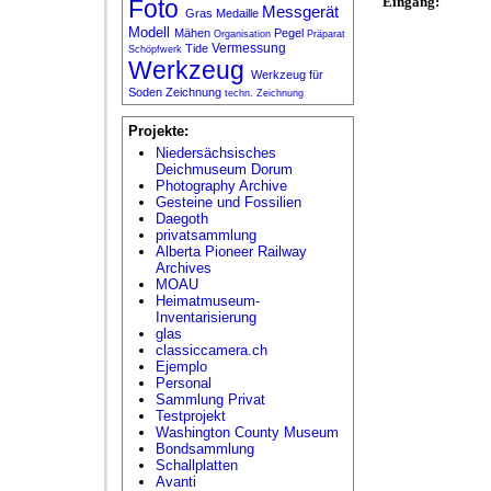
Eingang:
Foto
Messgerät
Gras
Medaille
Modell
Mähen
Pegel
Organisation
Präparat
Vermessung
Tide
Schöpfwerk
Werkzeug
Werkzeug für
Soden
Zeichnung
techn. Zeichnung
Projekte:
Niedersächsisches
Deichmuseum Dorum
Photography Archive
Gesteine und Fossilien
Daegoth
privatsammlung
Alberta Pioneer Railway
Archives
MOAU
Heimatmuseum-
Inventarisierung
glas
classiccamera.ch
Ejemplo
Personal
Sammlung Privat
Testprojekt
Washington County Museum
Bondsammlung
Schallplatten
Avanti