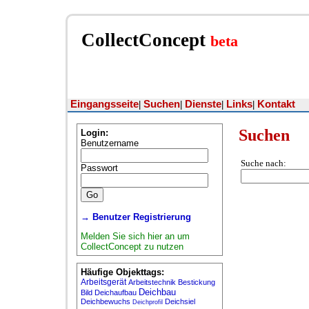
CollectConcept
beta
Eingangsseite
Suchen
Dienste
Links
Kontakt
|
|
|
|
Suchen
Login:
Benutzername
Suche nach:
Passwort
→ Benutzer Registrierung
Melden Sie sich hier an um
CollectConcept zu nutzen
Häufige Objekttags:
Arbeitsgerät
Arbeitstechnik
Bestickung
Deichbau
Bild
Deichaufbau
Deichbewuchs
Deichsiel
Deichprofil