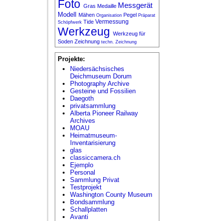
Foto
Messgerät
Gras
Medaille
Modell
Mähen
Pegel
Organisation
Präparat
Vermessung
Tide
Schöpfwerk
Werkzeug
Werkzeug für
Soden
Zeichnung
techn. Zeichnung
Projekte:
Niedersächsisches
Deichmuseum Dorum
Photography Archive
Gesteine und Fossilien
Daegoth
privatsammlung
Alberta Pioneer Railway
Archives
MOAU
Heimatmuseum-
Inventarisierung
glas
classiccamera.ch
Ejemplo
Personal
Sammlung Privat
Testprojekt
Washington County Museum
Bondsammlung
Schallplatten
Avanti